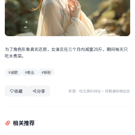
为了角色形象真实还原，女演员在三个月内减重20斤，期间每天只
吃水煮菜。
#减肥
#敬业
#新剧
收藏
分享
来源：吃瓜黑料网址
·
转载请标明出处
相关推荐