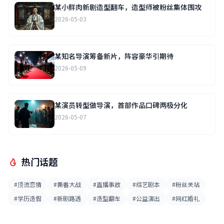
某小鲜肉新剧造型翻车，造型师被粉丝集体围攻
2026-05-03
某知名导演筹备新片，阵容豪华引期待
2026-05-09
某演员转型做导演，首部作品口碑两极分化
2026-05-07
热门话题
#顶流恋情
#撕番大战
#直播事故
#综艺剧本
#粉丝关站
#学历造假
#新剧路透
#造型翻车
#公益演出
#网红婚礼